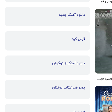
دانلود زیرنویس فارسی فیلم Victim 2022
دانلود آهنگ جدید
قرص کود
دانلود آهنگ از توگوش
دانلود زیرنویس فارسی فیلم All This Victory 2019
پودر ضدآفتاب درختان
فریت بار