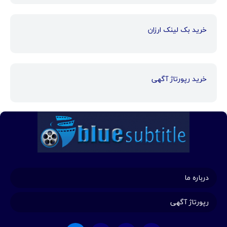
خرید بک لینک ارزان
خرید رپورتاژ آگهی
درباره ما
رپورتاژ آگهی