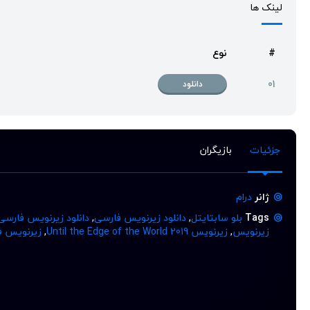
لینک ها
#
نوع
01
دانلود
جزئیات
بازیگران
ژانر
درام
Tags
بلو سابتایتل
,
دانلود زیرنویس فارسی
,
دانلود زیرنویس فارسی
زیرنویس
,
زیرنویس Until the Edge of the World 2019
,
زیرنویس ف