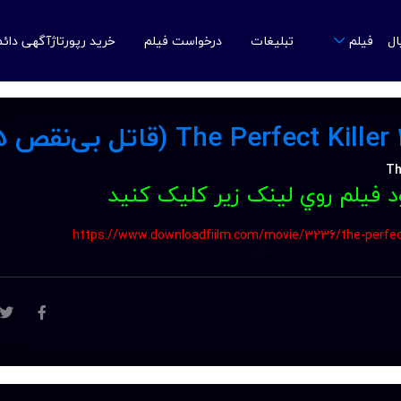
ال
تبلیغات
درخواست فیلم
خرید رپورتاژآگهی دائ
فیلم
ود فيلم روي لينک زير کليک کنيد
https://www.downloadfiilm.com/movie/3236/the-perfect