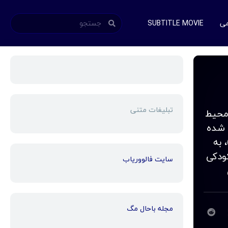
می
SUBTITLE MOVIE
تبلیغات متنی
ل (!) محیط
 شده
 به
کودکی
سایت فالووریاب
مجله باحال مگ