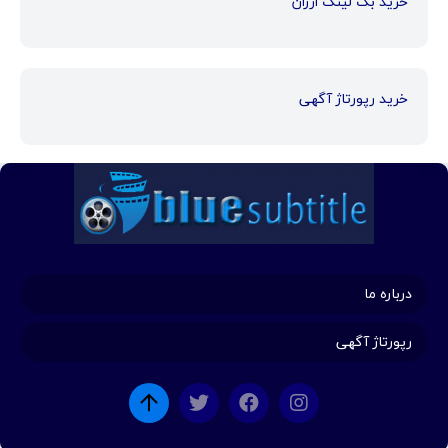
خرید بک لینک ارزان
خرید رپورتاژ آگهی
درباره ما
رپورتاژ آگهی