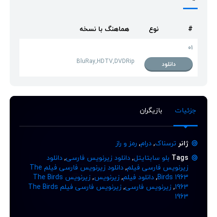
#
نوع
هماهنگ با نسخه
01
BluRay,HDTV,DVDRip
دانلود
جزئیات
بازیگران
ژانر
ترسناک
,
درام
,
رمز و راز
Tags
بلو سابتایتل
,
دانلود زیرنویس فارسی
,
دانلود
زیرنویس فارسی فیلم
,
دانلود زیرنویس فارسی فیلم The
Birds 1963
,
دانلود فیلم
,
زیرنویس
,
زیرنویس The Birds
1963
,
زیرنویس فارسی
,
زیرنویس فارسی فیلم The Birds
1963