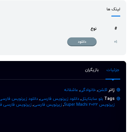
لینک ها
#
نوع
01
دانلود
جزئیات
بازیگران
ژانر
اکشن
,
خانوادگی
,
عاشقانه
Tags
بلو سابتایتل
,
دانلود زیرنویس فارسی
,
دانلود زیرنویس فارسی
زیرنویس Super Machi 2022
,
زیرنویس فارسی
,
زیرنویس فارسی فیلم Machi 2022