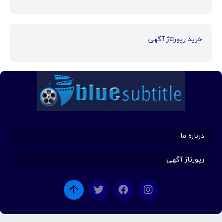
خرید رپورتاژ آگهی
درباره ما
رپورتاژ آگهی