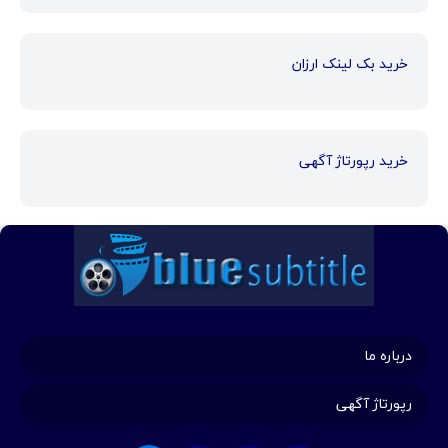
خرید بک لینک ارزان
خرید رپورتاژ آگهی
درباره ما
رپورتاژ آگهی