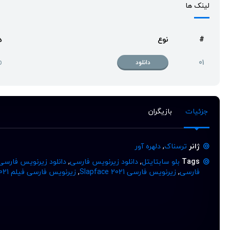
لینک ها
#
نوع
ه
p
01
دانلود
جزئیات
بازیگران
ژانر
ترسناک
,
دلهره آور
Tags
بلو سابتایتل
,
دانلود زیرنویس فارسی
,
دانلود زیرنویس فارسی
فارسی
,
زیرنویس فارسی Slapface 2021
,
زیرنویس فارسی فیلم Slapface 2021