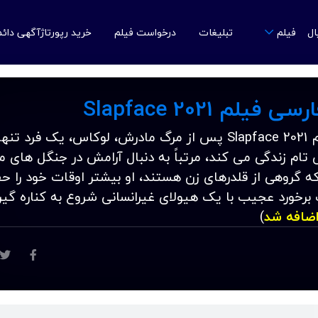
ال
تبلیغات
درخواست فیلم
خرید رپورتاژآگهی دائ
فیلم
لم Slapface 2021
دانلود زیرنویس فارسی فیلم Slapface 2021 پس از مرگ مادرش، لوکاس، یک فرد ت
ش تام زندگی می کند، مرتباً به دنبال آرامش در جنگل های م
که گروهی از قلدرهای زن هستند، او بیشتر اوقات خود را ح
رخورد عجیب با یک هیولای غیرانسانی شروع به کناره گیر
اضافه شد
)