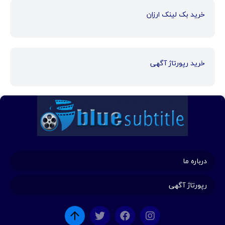
خرید بک لینک ارزان
خرید رپورتاژ آگهی
درباره ما
رپورتاژ آگهی