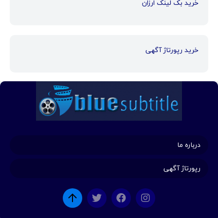
خرید بک لینک ارزان
خرید رپورتاژ آگهی
درباره ما
رپورتاژ آگهی