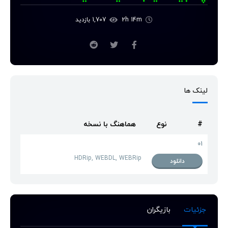
2h 14m
1,707 بازدید
لینک ها
#
نوع
هماهنگ با نسخه
01
HDRip, WEBDL, WEBRip
دانلود
جزئیات
بازیگران