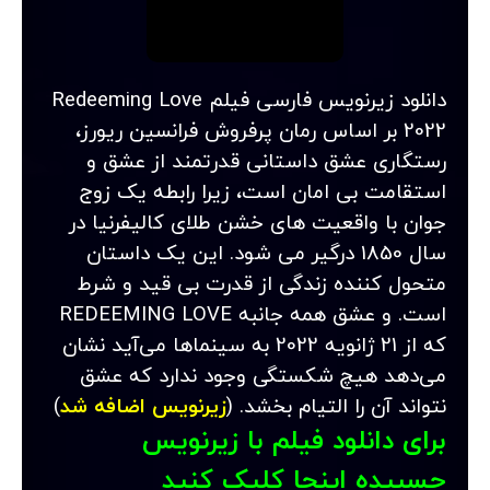
دانلود زیرنویس فارسی فیلم Redeeming Love
2022 بر اساس رمان پرفروش فرانسین ریورز،
رستگاری عشق داستانی قدرتمند از عشق و
استقامت بی امان است، زیرا رابطه یک زوج
جوان با واقعیت های خشن طلای کالیفرنیا در
سال 1850 درگیر می شود. این یک داستان
متحول کننده زندگی از قدرت بی قید و شرط
است. و عشق همه جانبه REDEEMING LOVE
که از 21 ژانویه 2022 به سینماها می‌آید نشان
می‌دهد هیچ شکستگی وجود ندارد که عشق
نتواند آن را التیام بخشد. (
زیرنویس اضافه شد
)
برای دانلود فیلم با زیرنویس
چسبیده اینجا کلیک کنید