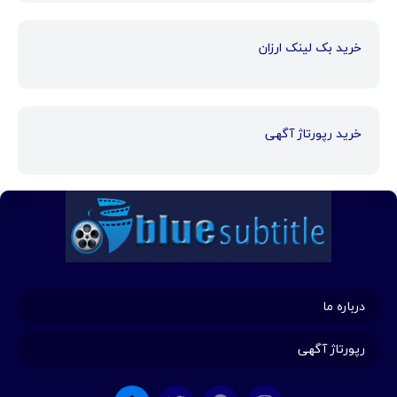
خرید بک لینک ارزان
خرید رپورتاژ آگهی
درباره ما
رپورتاژ آگهی