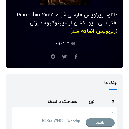
دانلود زیرنویس فارسی فیلم Pinocchio 2022
اقتباسی لایو اکشن از «پینوکیو» دیزنی.
(
زیرنویس اضافه شد
)
993 بازدید
لینک ها
#
نوع
هماهنگ با نسخه
01
HDRip, WEBDL, WEBRip
دانلود