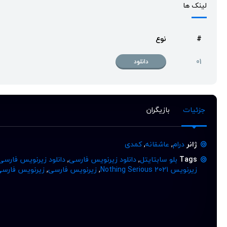
لینک ها
#
نوع
01
دانلود
جزئیات
بازیگران
ژانر
درام
,
عاشقانه
,
کمدی
Tags
بلو سابتایتل
,
دانلود زیرنویس فارسی
,
دانلود زیرنویس فارسی
زیرنویس Nothing Serious 2021
,
زیرنویس فارسی
,
زیرنویس فارسی فیلم ous 2021