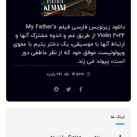
دانلود زیرنویس فارسی فیلم My Father's
Violin 2022 از طریق غم و اندوه مشترک آنها و
ارتباط آنها با موسیقی، یک دختر یتیم با عموی
ویولونیست موفق خود که از نظر عاطفی دور
است، پیوند می زند.
1h 52m
261 بازدید
لینک ها
#
نوع
هماهنگ با نسخه