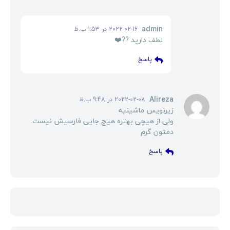
admin
گفت:
2022-02-16 در 1:53 ب.ظ
لطف دارید ??❤️
پاسخ
گفت:
Alireza
2022-02-08 در 9:48 ب.ظ
زیرنویس ماشینیه
ولی از هیچی بهتره هیچ جایی فارسیش نیست.
دمتون گرم
پاسخ