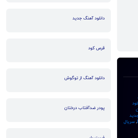
دانلود آهنگ جدید
قرص کود
دانلود آهنگ از توگوش
لود
پودر ضدآفتاب درختان
ن
دید
,
سریال
فریت بار