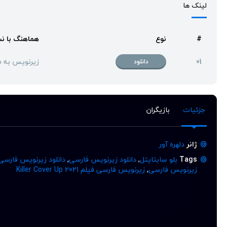
لینک ها
#
نوع
هماهنگ با ن
01
زیرنویس به 
دانلود
جزئیات
بازیگران
ژانر
دلهره آور
Tags
بلو سابتایتل
,
دانلود زیرنویس فارسی
,
دانلود زیرنویس فارسی
زیرنویس فارسی
,
زیرنویس فارسی فیلم Killer Cover Up 2021