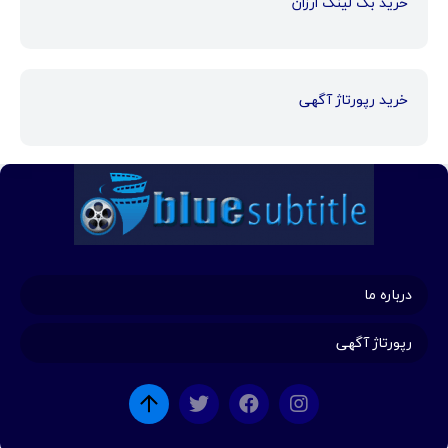
خرید بک لینک ارزان
خرید رپورتاژ آگهی
درباره ما
رپورتاژ آگهی