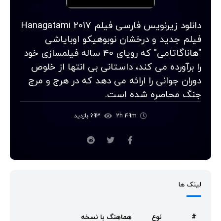
دانلود زیرنویس فارسی فیلم Hanagatami 2017
فیلم جدید و درخشان نوبوهیکو اوبایاشی
"هاناگاتامی" که رویای 40 ساله فیلمسازی خود
را برآورده می کند، داستانی بی انتها از خلوص
دوران جوانی را ارائه می دهد که در هرج و مرج
جنگ محاصره شده است.
2h 49m
693 بازدید
لینک ها
#
نوع
هماهنگ با نسخه