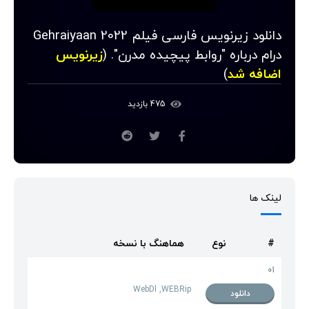
دانلود زیرنویس فارسی فیلم Gehraiyaan 2022
درام درباره "روابط پیچیده مدرن". (
زیرنویس
اضافه شد
)
475 بازدید
لینک ها
#
نوع
هماهنگ با نسخه
01
WebDl ,WEBRip
دانلود