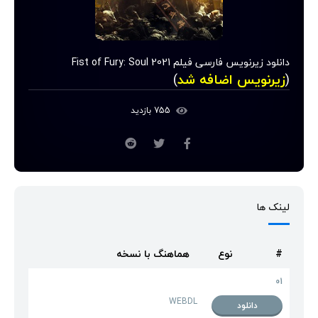
دانلود زیرنویس فارسی فیلم Fist of Fury: Soul 2021
(
زیرنویس اضافه شد
)
755 بازدید
لینک ها
#
نوع
هماهنگ با نسخه
01
WEBDL
دانلود