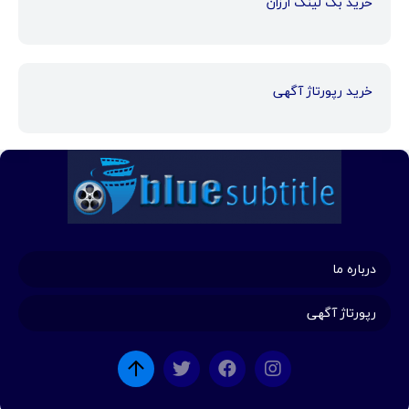
خرید بک لینک ارزان
خرید رپورتاژ آگهی
درباره ما
رپورتاژ آگهی