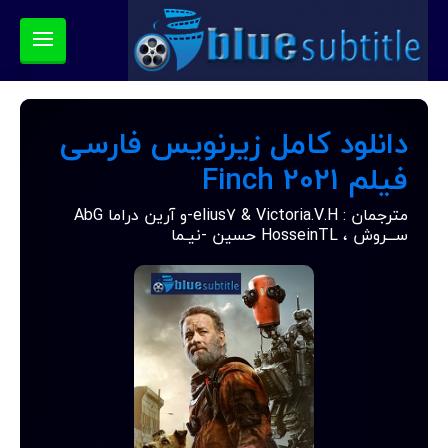
دانلود کامل زیرنویس فارسی
فیلم Finch 2021
مترجمان : elius7 & Victoria.V.H-و آرین دراما AbG
ســـروش ، HosseinTL حسین -نیـما