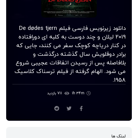
دانلود زیرنویس فارسی فیلم De dødes tjern
2019 لیلان و چند دوست به کلبه ای دورافتاده
در کنار دریاچه کوچک سفر می کنند، جایی که
برادر دوقلویش سال گذشته درگذشت و
بلافاصله پس از رسیدن اتفاقات عجیبی شروع
می شود. الهام گرفته از فیلم ترسناک کلاسیک
1958.
1h 34m
711 بازدید
لینک ها