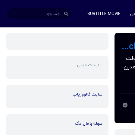
می
SUBTITLE MOVIE
دانلود زیرنویس فارسی فیلم Cinderella: The Enchanted Beginning 2018
Cinder سیندرلا پرولت
تبلیغات متنی
مدرن
سایت فالووریاب
مجله باحال مگ