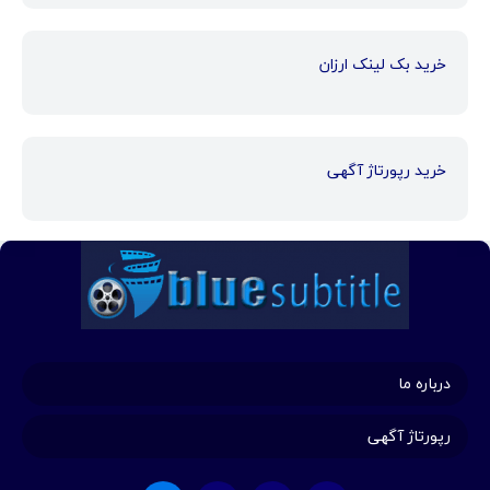
خرید بک لینک ارزان
خرید رپورتاژ آگهی
درباره ما
رپورتاژ آگهی