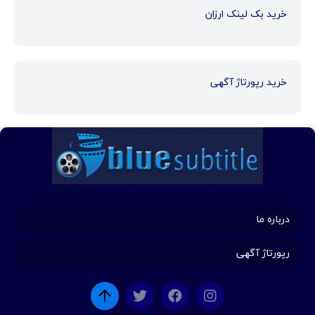
خرید بک لینک ارزان
خرید رپورتاژ آگهی
درباره ما
رپورتاژ آگهی