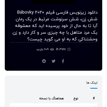
دانلود زیرنویس فارسی فیلم Bábovky 2020
شش زن، شش سرنوشت مرتبط در یک رمان.
آیا تا به حال از خود پرسیده اید که معشوقه
یک مرد متاهل با چه چیزی سر و کار دارد و زن
وحشتناکی که به او می گوید چیست؟
1h 37m
609 بازدید
لینک ها
#
نوع
هماهنگ با نسخه