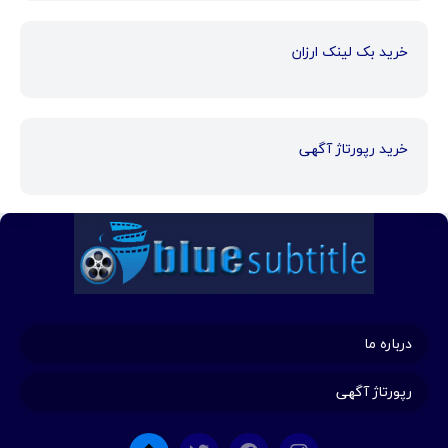
خرید بک لینک ارزان
خرید رپورتاژ آگهی
درباره ما
رپورتاژ آگهی