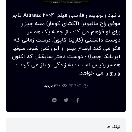
دانلود زیرنویس فارسی فیلم Aitraaz 2004 تاجر
موفق راج مالهوترا (آکشای کومار) همه چیز را
برای او فراهم می کند، از جمله یک همسر
دوست داشتنی (کارینا کاپور). درست زمانی که
فکر می کند اوضاع بهتر از این نمی شود، سونیا
(پریانکا چوپرا) - دوست دختر سابقش که اکنون
همسر رئیس است - به زندگی او باز می گردد -
و راج را می خواهد.
2h 40m
320 بازدید
لینک ها