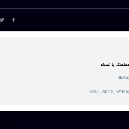
ماهنگ با نسخه
BluRa
HDRip, WEBDL, WEBRi