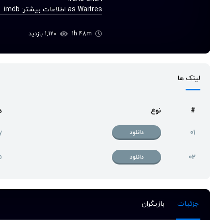
as Waitres
اطلاعات بیشتر:
imdb
1h 48m
1,120 بازدید
لینک ها
#
نوع
ه
y
01
دانلود
p
02
دانلود
جزئیات
بازیگران