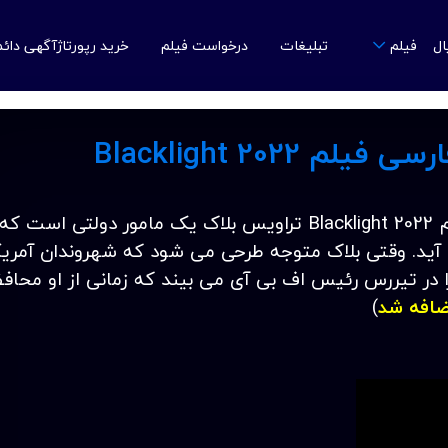
ال
تبلیغات
درخواست فیلم
خرید رپورتاژآگهی دائ
فیلم
م Blacklight 2022
دانلود زیرنویس فارسی فیلم Blacklight 2022 تراویس بلاک یک مامور دولتی است ک
آید. وقتی بلاک متوجه طرحی می شود که شهروندان آمری
ا در تیررس رئیس اف بی آی می بیند که زمانی از او محا
ضافه شد
)