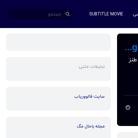
می
SUBTITLE MOVIE
دانلود زیرنویس فارسی فیلم Aziz Ansari: Nightclub Comedian 2022
چهارمین ویژه طنز
تبلیغات متنی
سایت فالووریاب
مجله باحال مگ