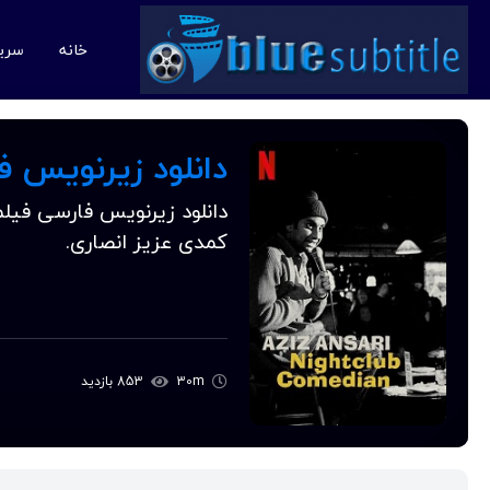
خانه
سری
کمدی عزیز انصاری.
30m
853 بازدید