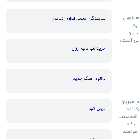
 آنقدرها خوب نیست، زیرا فیلم ارائه ای غنی و خاکی با شات کداک از فیلمبرداران مشترک Jarin Blaschke («فانوس
نمایندگی رسمی ایران رادیاتور
 به
ت. و
احی است،
خرید لپ تاپ ارزان
دانلود آهنگ جدید
204” برای نشان دادن این پسر مهربان
کننده
قرص کود
د. شخصیت
ست که
 خواهند
فریت بار