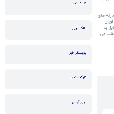
کلیک نیوز
ارقه های
آوران
یل به
تالک نیوز
غفلت می
پویشگر خبر
تارگت نیوز
نیوز آیس