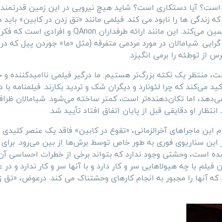
 است؟ آیا دستکاری است؟ شاید هیچ نیرویی در این زمین قدرتمندتر 
که زندگی ها را نابود می کند. فیلمی مانند «تق زدن در کابین» باید 
قطعیت بزرگ باوری بچرخد، و در عوض، فقط می‌نشیند و آن را تحسین می‌کند. این مانند ارائه طرفدار
رایی. شیامالان در مورد مردمی متفرقه (مثل «ما» جوردن پیل که در
س از توطئه را برمی انگیزد.
ت، منتظر یک نکته بزرگ‌تر هستیم: ما درگیر فیلمی ناامیدکننده و 
د می‌کند که چرا لئونارد و دیگران شک و تردید بکارند. فیلمنامه با 
دهد، اما تکان‌دهنده‌تر است، کمتر ساخته می‌شود. شیامالان ظراف
تظار او دقایقی قبل از پایان اتفاق افتاد تأیید شد.
م این ماجراهای آخرالزمانی، «تقوع در کابین» فاقد یک عنصر کلیدی 
ر این سناریوی فوری به طور خاص توسط برش‌ها از بین می‌رود. برای
 است، وحشتی وجود ندارد که بتواند برخی از خطرات احساسی آن ر
م با چه هیولاهایی سر و کار دارد و با آنها سر و کار ندارد و در 
 آنها را مجبور به انجام کارهای وحشتناک می کند. درعوض، «تق ز