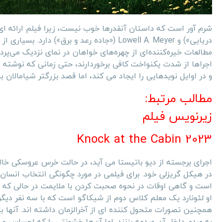
دریایی») و Lowell A. Meyer («جاده رعد و بر
مطالعات خیره‌کننده‌ای از چهره‌های خواهان در نمای نزدیک می‌پرد
اجراها از شدت یکنواخت کافی برخوردارند، حتی زمانی که نوشته 
و در اوایل نویدهایی را ایجاد می کند، اما قصد بزرگتر شیامالان ب
مطالب مرتبط:
زیرنویس فیلم
Knock at the Cabin 2023
در هیکل گریزلی خود. برای فیلمی در مورد چگونگی انتخاب انسان‌ها ب
است و گاهی اوقات در نحوه صحبت کردن با ملایمت در حالی که نق
او لئونارد یک معلم کلاس دوم از شیکاگو است که با سه نفر دیگر
همچنین تصورات متحول کننده ای از آخرالزمان داشته اند. آنها 
به مردم داخل آن صدمه بزنند. اما آن‌ها خشونتی را که احساس می‌ک