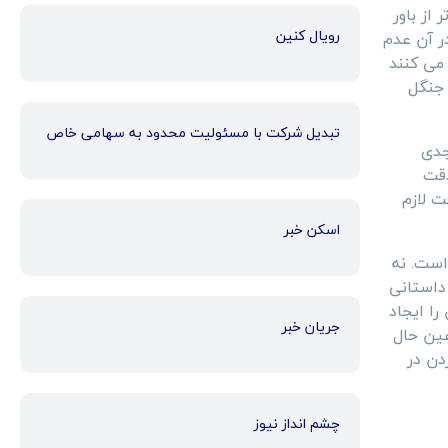
از باور
رویال کنین
در آن عدم
ان QAnon و افرادی است که فکر می کنند
 جنگل
تبدیل شرکت با مسئولیت محدود به سهامی خاص
جدی
دقت
ت لازم
اسکن خبر
است. نه
 داستانی
ا ایجاد
جریان خبر
عین حال
دن در
چشم انداز نیوز