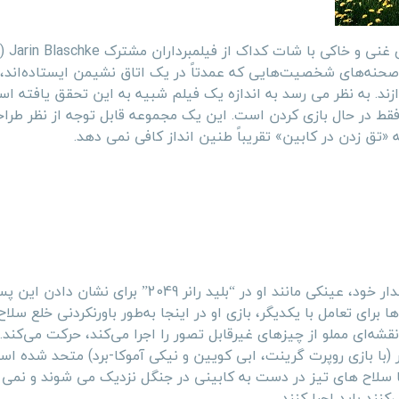
شرم آور است که داستان
ق») دارد. بسیاری از صحنه‌های شخصیت‌هایی که عمدتاً در یک اتاق نشیمن ایستاده‌اند،
ازند. به نظر می رسد به اندازه یک فیلم شبیه به این تحقق یافته اس
فقط در حال بازی کردن است. این یک مجموعه قابل توجه از نظر طر
ه «تق زدن در کابین» تقریباً طنین انداز کافی نمی دهد.
اجرای برجسته از دیو باتیستا می آید، در حالت خرس عروسکی خالدار خود، عینکی مانند او در “بلید رانر 9
رای تعامل با یکدیگر، بازی او در اینجا به‌طور باورنکردنی خلع سلاح‌
شه‌ای مملو از چیزهای غیرقابل تصور را اجرا می‌کند، حرکت می‌کن
 (با بازی روپرت گرینت، ابی کویین و نیکی آموکا-برد) متحد شده ا
با سلاح های تیز در دست به کابینی در جنگل نزدیک می شوند و نمی
نند باید اجرا کنند.