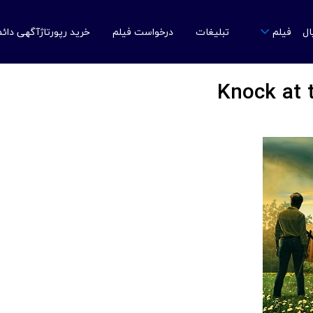
ال
تبلیغات
درخواست فیلم
خرید رپورتاژآگهی دائ
فیلم