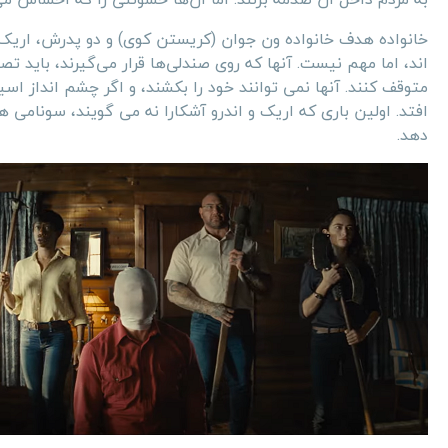
خانواده هدف خانواده ون جوان (کریستن کوی) و دو پدرش، اریک (ج
اند، اما مهم نیست. آنها که روی صندلی‌ها قرار می‌گیرند، باید تصم
متوقف کنند. آنها نمی توانند خود را بکشند، و اگر چشم انداز اسی
افتد. اولین باری که اریک و اندرو آشکارا نه می گویند، سونامی
دهد.