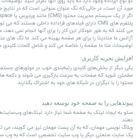
دو نوع ابرداده وجود دارد که باید روی آنها تمرکز کنید: توضی
مورد آن است، در حالی که تگ عنوان عنوانی است که در نتایج 
اگر از یک سیستم مدیریت محتوا (
CMS
) مانند وردپرس یا
space
پلتفرم های
CMS
دارای فیلدهای فراداده داخلی هستند که می توانی
می کنند که به طور خودکار این کار را برای آنها انجام نمی دهد، م
آژانس ما متادیتا را برای هر صفحه بهینه می کند. ما تگ های ع
توضیحات متا ما صفحه را خلاصه می کند و شامل کلمات کلیدی مرت
افزایش تجربه کاربری
یکی دیگر از بخش‌های کلیدی رتبه‌بندی خوب در موتورهای جستجو، 
مطمئن شوید که صفحات به سرعت بارگیری می شوند و دکمه های اش
محتوا را با دیگران در شبکه های خود به اشتراک بگذارند.
پیوندهایی را به صفحه خود توسعه دهید
سئو به ایجاد لینک به صفحه شما نیاز دارد. لینک‌های وب‌سایت‌ها
دهند.
وبلاگ نویسی مهمان، که به آن پست مهمان نیز می گویند، می توا
یک سایت صنعتی دیگر یا وب سایت تخصصی است که به وب سایت