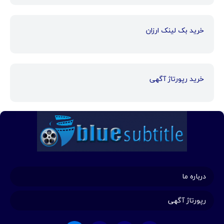
خرید بک لینک ارزان
خرید رپورتاژ آگهی
درباره ما
رپورتاژ آگهی