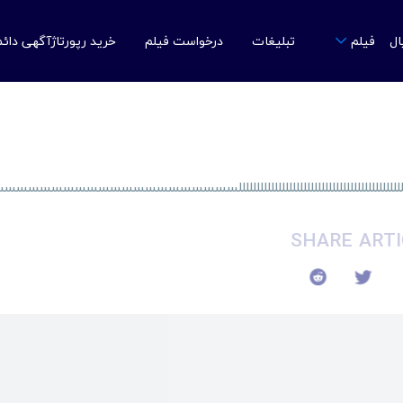
ال
تبلیغات
درخواست فیلم
خرید رپورتاژآگهی دائ
فیلم
لللللللللللللللللللللللللللللللللللللللللللللسسسسسسسسسسسسس
SHARE ARTI