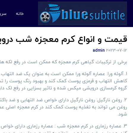
خانه
سری
قیمت و انواع کرم معجزه شب درو
admin
2023-07-12
برخی از ترکیبات گیاهی کرم معجزه که ممکن است در رفع لکه ها مف
1. آلوئه ورا: عصاره آلوئه ورا ممکن است به عنوان یک ضد الته
کاهش التهاب و قرمزی پوست کمک کند و بهبود رنگ پوست را تسریع
گروه کرمسازی درویشی میکس شده و تاثیر بسزایی در رفع لک دار
2. روغن نارگیل: روغن نارگیل دارای خواص ضد التهابی و ضد 
روغن می تواند به تغذیه پوست کمک کند در کرم معجزه اصلی عص
شود.
3. عصاره رزماری در کرم معجزه شب : عصاره رزماری دارای خوا