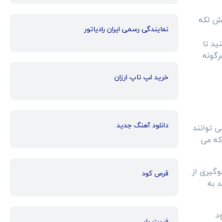
هش لکه
نمایندگی رسمی ایران رادیاتور
ید تا
رگونه
خرید لپ تاپ ارزان
دانلود آهنگ جدید
ی توانند
که می
جلوگیری از
قرص کود
 دارند، می تواند به
د.
فریت بار