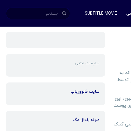
می
SUBTITLE MOVIE
تبلیغات متنی
ند به
ر توسط
سایت فالووریاب
ین، این
زی پوست
مجله باحال مگ
ستی کمک