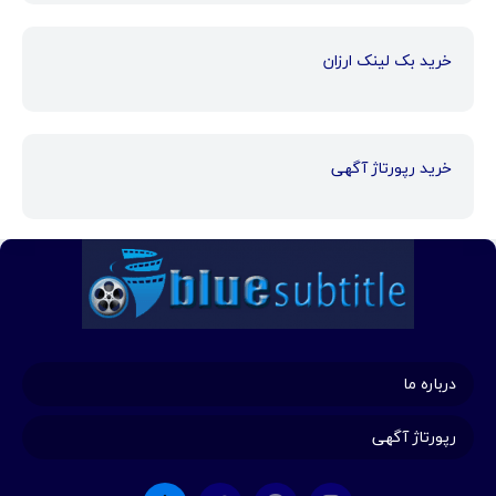
خرید بک لینک ارزان
خرید رپورتاژ آگهی
درباره ما
رپورتاژ آگهی