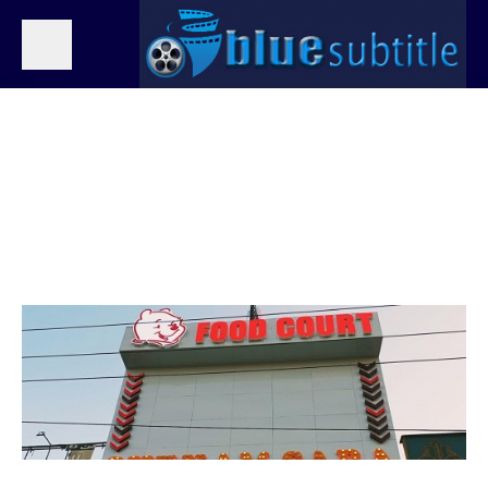
ساخت تابلوچلنیوم در تهران-
پاکدشت-ورامین-شریف آباد-
قرچک-گرمسار
admin
2024-01-17