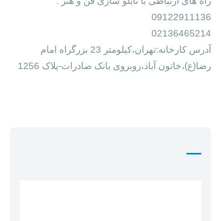
مشاوره به شما کمک می کند تا انتخاب درستی را
داشته باشید.
راه های ارتباطی با تابلو سازی فن و هنر :
09122911136
02136465214
آدرس کارخانه:تهران،کیلومتر 23 بزرگراه امام
رضا(ع)،خاتون آباد،روبروی بانک صادرات-پلاک 1256
SHARE ARTICLE
دیدگاه
0
دیدگاه
*