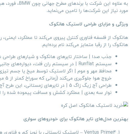
به علاوه این شر
مورد نیاز این شرکت‌ها را تامین می‌نماید.
ویژگی و مزایای طراحی لاستیک هانکوک
هانکوک از فلسفه فناوری کنترل پیروی می‌کند تا عملکرد، ایمنی، ر
هانکوک را از رقبا متمایز می‌کند نام برده‌ایم.
جذب صدا | ساختار تایرهای هانکوک و شیارهای طراحی شد
سیستم Runflat | در سیستم ران فلت، دیواره‌های جانبی تایر تقویت شده است تا در صورت افت فشار شکل تایر حفظ شود.
محافظ مهر و موم | اگر لاستیک توسط میخ یا جسم تیزی س
خروج هوا جلوگیری می‌کند (زمانی که سوراخ کمتر از 5 میلی‌متر باشد)
طراحی آج زیگ زاگ 5 | در تایرهای زمستانی، این طرح آج چسبندگی عالی را فراهم می‌کند.
نوار سه بعدی | عملکرد کشش و مسافت پیموده شده را ا
بهترین مدل‌های تایر هانکوک برای خودروهای سواری
Ventus Prime4 – لاستیک تابستانی با نویز کم و فناوری هندلینگ دقیق.