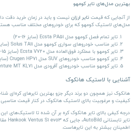
بهترین مدل‌های تایر کومهو
از آنجایی که قیمت
تایر ارزان
نیست و باید در زمان خرید دقت داش
مدل‌های لاستیک کومهو که برای خودروهای مختلف مناسب هستند ر
تایر تمام فصل کومهو مدل Ecsta PA51 (سایز 16-20)
تایر مناسب خودروهای سواری کومهو مدل Solus TA11 (سایز 13-18)
تایر کومهو با عملکرد فوق‌العاده مدل Ecsta V720 (سایز 15-19)
تایر کومهو مناسب خودروهای SUV مدل Crugen HP71 (سایز 15-22)
تایر کومهو مناسب خودروهای آفرودی مدل Road Venture MT KL71 (سایز 14)
آشنایی با لاستیک هانکوک
هانکوک نیز همچون دو برند دیگر جزو بهترین تایرهای کره‌ای شن
کیفیت و مرغوبیت بالای لاستیک هانکوک در کنار قیمت مناسبی که ا
تایر تا
اطمینان بیشتر به این تایرهاست.