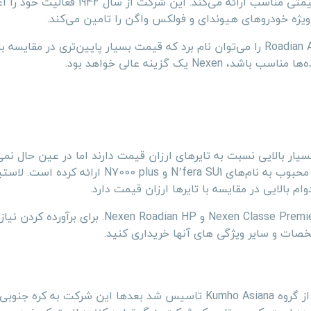
نکسن تایر برندی شناخته شده است که تایرهای با کیفیت را با قیمتی مناسب ارائه می‌کند. این شر
یژه خودروهای هیوندای و فولکس واگن را تامین می‌کند.
از تایرهای باکیفیت نکسن، N’fera SU1، Aria AH7 و Roadian AT Pro RA8 را می‌توان نام برد که قیمت بسیار پایین‌تری در 
یک گزینه عالی خواهد بود.
فیت بسیار بالایی نسبت به تایرهای ارزان قیمت دارند اما در عین حال نمی
در حد تایرهای درجه یک دانست. این شرکت تایرهایی با عملکردی محبوب به نام‌های N’fera SU1 و 
ام بالایی در مقایسه با تایرها ارزان قیمت دارد.
محبوب‌ترین مدل‌های لاستیک خودرو Nexen تایرها عبارتند از Nexen Classe Premiere و Nexen Roadian HP. برای بر
شرکت کومهو تایر ابتدا در سال 1960 در استرالیا به عنوان بخشی از گروه Kumho Asiana تاسیس شد بعدها این شرکت به