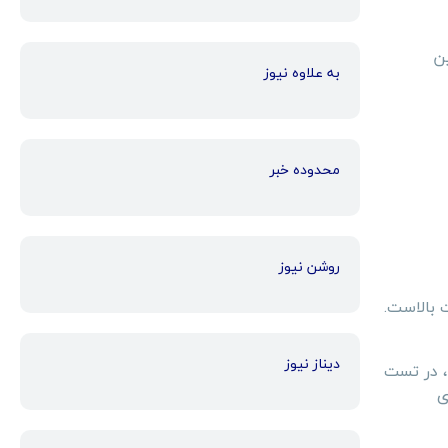
ین
به علاوه نیوز
محدوده خبر
روشن نیوز
 بالاست.
دیناز نیوز
درجه کیفی بالای تایر هانکوک کره بر آن شده تا لاستیک‌های این شرکت صاحب جوایز بسیاری شوند. جوایز سال 2023 Auto Express، در تست
ای