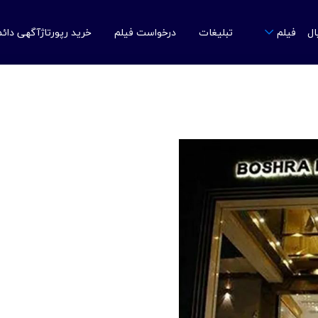
ال
تبلیغات
درخواست فیلم
خرید رپورتاژآگهی دائ
فیلم