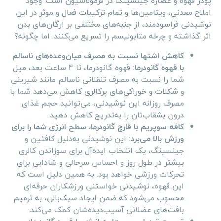
پودر قهوه و عصاره جینسینگ در فرمولاسیون است. وجود
املاح معدنی، ویتامین‌ها و تمام ترکیبات فعال و موثر در این
نوشیدنی فراسودمند، از جنبه‌های مختلفی بر ارگان‌های بدن
اثر گذاشته و چرخه متابولیسم را تسریع می‌کنند. اما چگونه؟
کاهش اشتها نسبت به مصرف میان‌وعده‌های ناسالم
با قهوه گانودرما:
قهوه گانودرما، تا 4 ساعت بعد، میل
شما را نسبت به مصرف تنقلاتی ناسالم مانند شیرینی
و شکلات و خوراکی‌های پرکالری کاهش می‌دهد شما با
مصرف روزانه این نوشیدنی، می‌توانید حجم غذای
درون بشقاب‌تان را به‌تدریج کاهش دهید.
کافه سوپریم با قارچ گانودرما، سطح انرژی شما را برای
ورزش بالا می‌برد:
این نوشیدنی به‌دلیل کافئین و
جینسینگ، یک انتخاب ایده‌آل برای سوزاندن کالری
بیشتر در طول روز و احساس سرحالی و شادابی برای
تحرکات ورزشی خواهد بود. به همین دلیل است که
این قهوه، نوشیدنی خواستنی ورزشکاران حرفه‌ای
محسوب می‌شود که ضمن ایجاد سبک‌بالی، به ترمیم
بافت‌های عضلانی آسیب‌دیده‌شان کمک می‌کند.