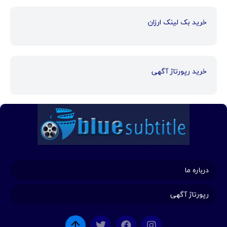
خرید بک لینک ارزان
خرید رپورتاژ آگهی
درباره ما
رپورتاژ آگهی