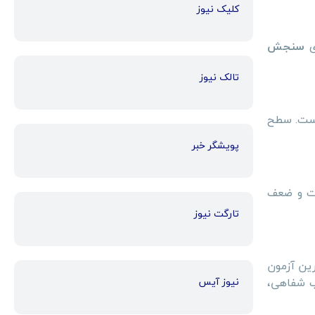
کلیک نیوز
ی
سنجش
تالک نیوز
 است. سطح
پویشگر خبر
وت و ضعف
تارگت نیوز
 معتبرترین آزمون
ب شفاهی،
نیوز آیس