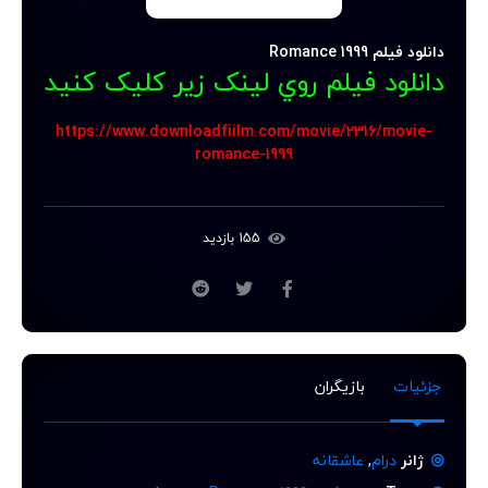
دانلود فیلم Romance 1999
دانلود فيلم روي لينک زير کليک کنيد
https://www.downloadfiilm.com/movie/2316/movie-
romance-1999
155 بازدید
جزئیات
بازیگران
ژانر
درام
,
عاشقانه