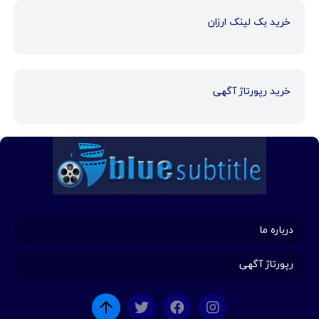
خرید بک لینک ارزان
خرید رپورتاژ آگهی
درباره ما
رپورتاژ آگهی