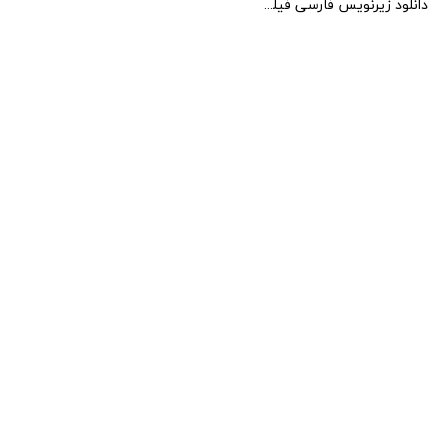
دانلود زیرنویس فارسی فیلم York Witches Society 2022