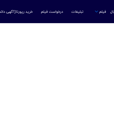
ال
تبلیغات
درخواست فیلم
خرید رپورتاژآگهی دائ
فیلم